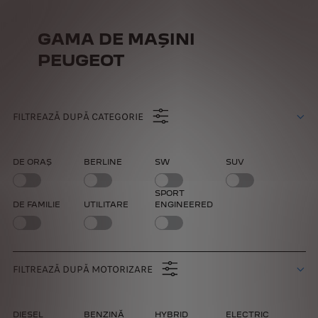
GAMA DE MAȘINI
PEUGEOT
FILTREAZĂ DUPĂ CATEGORIE
DE ORAȘ
BERLINE
SW
SUV
SPORT
DE FAMILIE
UTILITARE
ENGINEERED
FILTREAZĂ DUPĂ MOTORIZARE
DIESEL
BENZINĂ
HYBRID
ELECTRIC