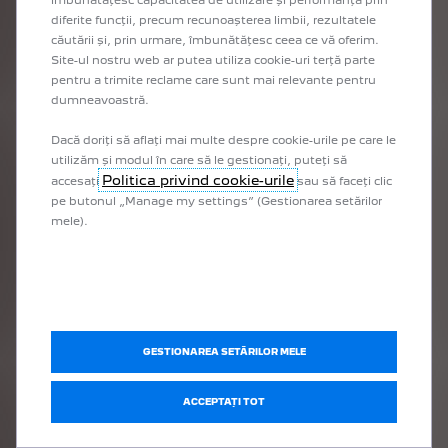
diferite funcții, precum recunoașterea limbii, rezultatele
căutării și, prin urmare, îmbunătățesc ceea ce vă oferim.
Site-ul nostru web ar putea utiliza cookie-uri terță parte
pentru a trimite reclame care sunt mai relevante pentru
dumneavoastră.
Dacă doriți să aflați mai multe despre cookie-urile pe care le
NOUL E-5008
utilizăm și modul în care să le gestionați, puteți să
ELECTRIC, HYBRID
Politica privind cookie-urile
accesați
sau să faceți clic
pe butonul „Manage my settings” (Gestionarea setărilor
mele).
NOUL E-RIFTER
ELECTRIC
GESTIONAREA SETĂRILOR MELE
ACCEPTAȚI TOT