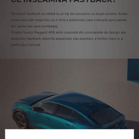
Termenul fastback se referă la un tip de caroserie cu două volume. Acest
nume este dat mașinilor cu o linie a plafonului care coboară spre partea
din spate sau spre portbagaj.
Silueta Noului Peugeot 408 este inspirată din conceptele de design ale
mașinilor fastback datorită aspectului său expresiv, a liniilor clare și a
plafonului înclinat.