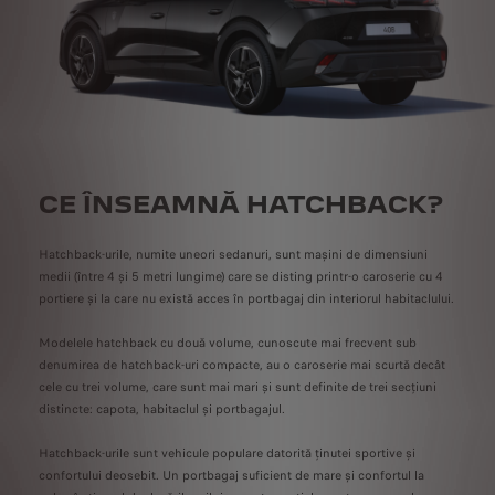
CE ÎNSEAMNĂ HATCHBACK?
Hatchback-urile, numite uneori sedanuri, sunt mașini de dimensiuni
medii (între 4 și 5 metri lungime) care se disting printr-o caroserie cu 4
portiere și la care nu există acces în portbagaj din interiorul habitaclului.
Modelele hatchback cu două volume, cunoscute mai frecvent sub
denumirea de hatchback-uri compacte, au o caroserie mai scurtă decât
cele cu trei volume, care sunt mai mari și sunt definite de trei secțiuni
distincte: capota, habitaclul și portbagajul.
Hatchback-urile sunt vehicule populare datorită ținutei sportive și
confortului deosebit. Un portbagaj suficient de mare și confortul la