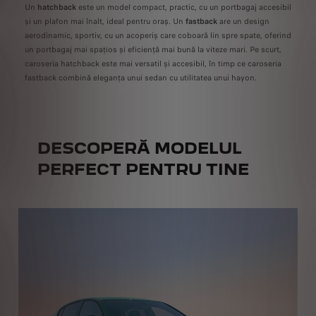
Un
hatchback
este un model compact, practic, cu un portbagaj accesibil
și un plafon mai înalt, ideal pentru oraș. Un
fastback
are un design
aerodinamic, sportiv, cu un acoperiș care coboară lin spre spate, oferind
un portbagaj mai spațios și eficiență mai bună la viteze mari. Pe scurt,
caroseria hatchback este mai versatil și accesibil, în timp ce caroseria
fastback combină eleganța unui sedan cu utilitatea unui hayon.
DESCOPERĂ MODELUL
PERFECT PENTRU TINE