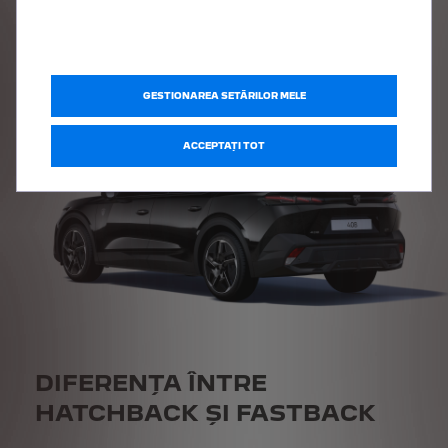
Atractiv vizual, potrivit pentru șoferii care vor un model rafinat.
GESTIONAREA SETĂRILOR MELE
ACCEPTAȚI TOT
DIFERENȚA ÎNTRE
HATCHBACK ȘI FASTBACK