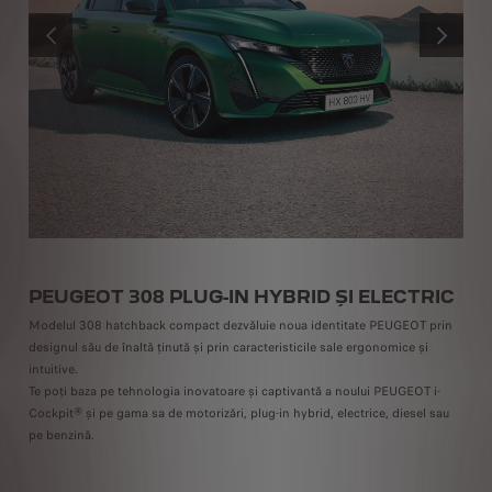
ANTERIOR
URMĂTOR
PEUGEOT 308 PLUG-IN HYBRID ȘI ELECTRIC
P
Modelul 308 hatchback compact dezvăluie noua identitate PEUGEOT prin
Si
designul său de înaltă ținută și prin caracteristicile sale ergonomice și
ți
intuitive.
co
8
Te poți baza pe tehnologia inovatoare și captivantă a noului PEUGEOT i-
di
e
Cockpit® și pe gama sa de motorizări, plug-in hybrid, electrice, diesel sau
in
pe benzină.
be