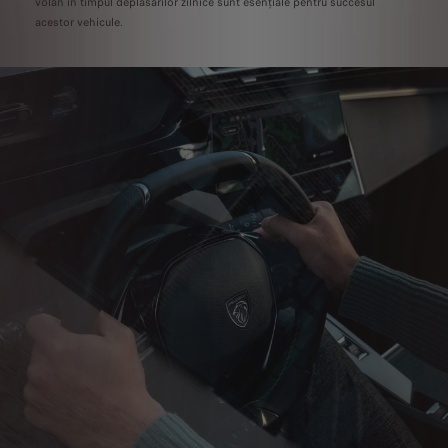
volan în timpul deplasărilor zilnice sunt esențiale pentru succesul
acestor vehicule.