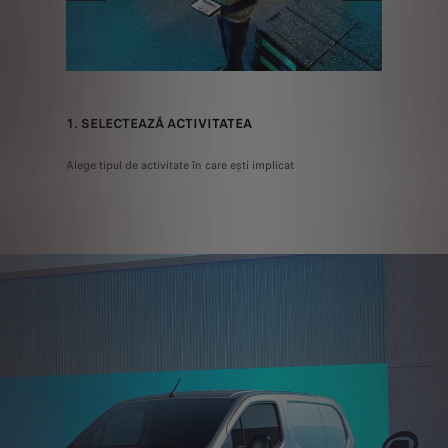
ALE
2. PREC
1. SELECTEAZĂ ACTIVITATEA
ÎNCĂRC
 mai
Alege tipul de activitate în care ești implicat
Specifică 
cerințelor