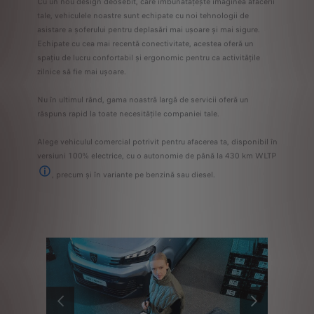
Cu un nou design deosebit, care îmbunătățește imaginea afacerii
tale, vehiculele noastre sunt echipate cu noi tehnologii de
asistare a șoferului pentru deplasări mai ușoare și mai sigure.
Echipate cu cea mai recentă conectivitate, acestea oferă un
spațiu de lucru confortabil și ergonomic pentru ca activitățile
zilnice să fie mai ușoare.
Nu în ultimul rând, gama noastră largă de servicii oferă un
răspuns rapid la toate necesitățile companiei tale.
Alege vehiculul comercial potrivit pentru afacerea ta, disponibil în
versiuni 100% electrice, cu o autonomie de până la 430 km WLTP
, precum și în variante pe benzină sau diesel.
* În curs de omologare - PEUGEOT E-BOXER cu motor electric de 270 CP, 110 kWh
ANTERIOR
URMĂTORUL