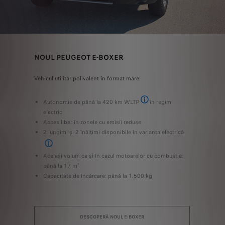
NOUL PEUGEOT E-BOXER
Vehicul utilitar polivalent în format mare:
Autonomie de până la 420 km WLTP
în regim
** În așteptarea omologării - Cu 
electric
Acces liber în zonele cu emisii reduse
2 lungimi și 2 înălțimi disponibile în varianta electrică
3 lungimi și 3 înălțimi disponibile la modelele diesel
Același volum ca și în cazul motoarelor cu combustie:
până la 17 m³
Capacitate de încărcare: până la 1.500 kg
DESCOPERĂ NOUL E-BOXER