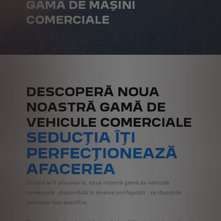
GAMA DE MAȘINI
COMERCIALE
DESCOPERĂ NOUA
NOASTRĂ GAMĂ DE
VEHICULE COMERCIALE
SEDUCȚIA ÎȚI
PERFECȚIONEAZĂ
AFACEREA
Oricare ar fi afacerea ta, noua noastră gamă de vehicule
comerciale - disponibilă în diverse configurații - va răspunde
cerințelor tale specifice.