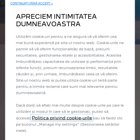
CONTINUAȚI FĂRĂ ACCEPT →
APRECIEM INTIMITATEA
DUMNEAVOASTRA
Utilizăm cookie-uri pentru a ne asigura că vă oferim cea
mai bună experiență pe site-ul nostru web. Cookie-urile ne
permit să vă oferim funcționalități de bază, precum
securitatea, gestionarea rețelei și accesibilitatea. Acestea
NOUL PEUGEOT E-EXPERT
îmbunătățesc capacitatea de utilizare și performanța prin
diferite funcții, precum recunoașterea limbii, rezultatele
Cea mai versatilă autoutilitară:
căutării și, prin urmare, îmbunătățesc ceea ce vă oferim.
Site-ul nostru web ar putea utiliza cookie-uri terță parte
pentru a trimite reclame care sunt mai relevante pentru
Autonomie electrică de până la 350 km WLTP
.
** În așteptarea omologă
dumneavoastră.
Acces liber la zonele cu emisii reduse
2 lungimi disponibile
Dacă doriți să aflați mai multe despre cookie-urile pe care le
Înălțime sub 1,9 metri
utilizăm și modul în care să le gestionați, puteți să
Același volum ca și în cazul motoarelor cu combustie:
Politica privind cookie-urile
până la 6,60 m³
accesați
sau să faceți clic
pe butonul „Manage my settings” (Gestionarea setărilor
Capacitate de încărcare până la 1.263 kg
.
* Până la 1.384 kg pentru Ex
mele).