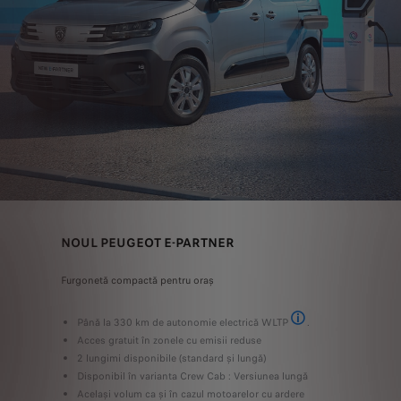
NOUL PEUGEOT E-PARTNER
Furgonetă compactă pentru oraș
Până la 330 km de autonomie electrică WLTP
.
* În așteptarea omologări
Acces gratuit în zonele cu emisii reduse
2 lungimi disponibile (standard și lungă)
Disponibil în varianta Crew Cab : Versiunea lungă
Același volum ca și în cazul motoarelor cu ardere