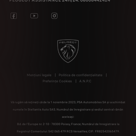
PEUGEOT ASSISTANCE 24H/24: 08008442424
Mențiuni legale
Politica de confidențialitate
Preferințe Cookies
A.N.P.C
Vă rugăm să rețineți că de la 1 noiembrie 2023, PSA Automobiles SA și-a schimbat
numele în Stellantis Auto SAS. Numărul de înregistrare și sediul central rămân
aceleași:
Bd. de l'Europe nr. 2-10 - 78300 Poissy, France; Numărul de înregistrare la
Registrul Comerțului: 542 065 479 RCS Versailles; CIF: FR82542065479.