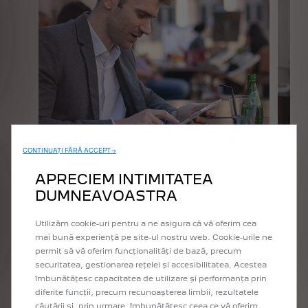
CONTINUAȚI FĂRĂ ACCEPT →
APRECIEM INTIMITATEA
Garanție extinsă
Co
DUMNEAVOASTRA
vehicule noi
Pent
Utilizăm cookie-uri pentru a ne asigura că vă oferim cea
Garanția extinsă îți permite să prelungești durata
vehi
mai bună experiență pe site-ul nostru web. Cookie-urile ne
garanției PEUGEOT-ului tău.
PEU
permit să vă oferim funcționalități de bază, precum
securitatea, gestionarea rețelei și accesibilitatea. Acestea
îmbunătățesc capacitatea de utilizare și performanța prin
AFLĂ MAI MULTE
diferite funcții, precum recunoașterea limbii, rezultatele
căutării și, prin urmare, îmbunătățesc ceea ce vă oferim.