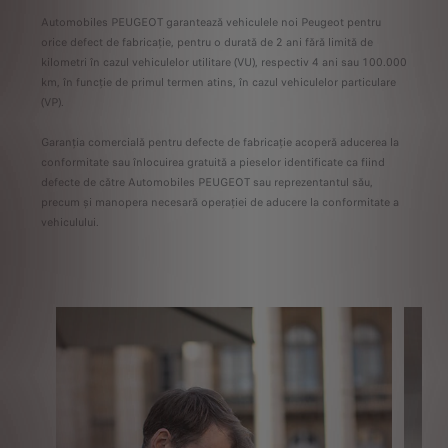
ată a
Automobiles PEUGEOT garantează vehiculele noi Peugeot pentru
Autom
orice defect de fabricație, pentru o durată de 2 ani fără limită de
al vo
kilometri în cazul vehiculelor utilitare (VU), respectiv 4 ani sau 100.000
kilom
km, în funcție de primul termen atins, în cazul vehiculelor particulare
(VP).
Garan
parți
Garanția comercială pentru defecte de fabricație acoperă aducerea la
defec
conformitate sau înlocuirea gratuită a pieselor identificate ca fiind
defecte de către Automobiles PEUGEOT sau reprezentantul său,
precum și manopera necesară operației de aducere la conformitate a
vehiculului.