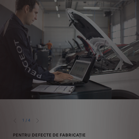
1
/
4
ANTERIOR
URMĂTORUL
PENTRU DEFECTE DE FABRICAȚIE
PEN