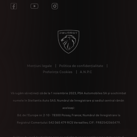
Mențiuni legale
Politica de confidențialitate
Preferințe Cookies
A.N.P.C
Vă rugăm să rețineți că de la 1 noiembrie 2023, PSA Automobiles SA și-a schimbat
numele în Stellantis Auto SAS. Numărul de înregistrare și sediul central rămân
aceleași:
Bd. de l'Europe nr. 2-10 - 78300 Poissy, France; Numărul de înregistrare la
Registrul Comerțului: 542 065 479 RCS Versailles; CIF: FR82542065479.