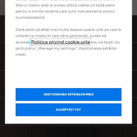
Site-ul nostru web ar putea utiliza cookie-uri terță parte
pentru a trimite reclame care sunt mai relevante pentru
dumneavoastră.
CONTACTEAZĂ UN DEALER
Dacă doriți să aflați mai multe despre cookie-urile pe care le
utilizăm și modul în care să le gestionați, puteți să
Politica privind cookie-urile
accesați
sau să faceți clic
pe butonul „Manage my settings” (Gestionarea setărilor
mele).
SOLICITĂ O OFERTĂ
SOLICITĂ TEST DRIVE
GESTIONAREA SETĂRILOR MELE
ACCEPTAȚI TOT
LISTĂ DE PREȚURI