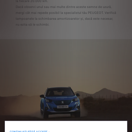
la fiecare 20.000 km.
Dacă observi unul sau mai multe dintre aceste semne de uzură,
mergi cât mai repede posibil la specialistul tău PEUGEOT. Verifică
tampoanele la schimbarea amortizoarelor și, dacă este necesar,
nu ezita să le schimbi.