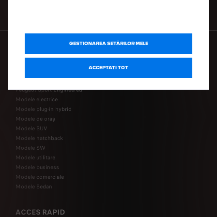
CONTACT
GESTIONAREA SETĂRILOR MELE
GAMA
ACCEPTAȚI TOT
Peugeot Sport Engineered
Modele electrice
Modele plug-in hybrid
Modele de oraș
Modele SUV
Modele hatchback
Modele SW
Modele utilitare
Modele business
Modele comerciale
Modele Sedan
ACCES RAPID