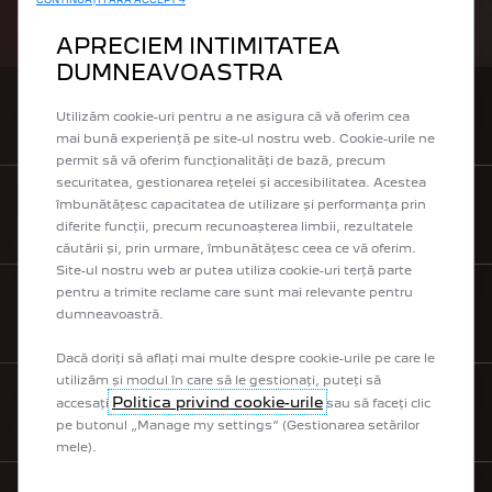
CONTINUAȚI FĂRĂ ACCEPT →
APRECIEM INTIMITATEA
DUMNEAVOASTRA
Utilizăm cookie-uri pentru a ne asigura că vă oferim cea
CONTACTEAZĂ UN DEALER
mai bună experiență pe site-ul nostru web. Cookie-urile ne
permit să vă oferim funcționalități de bază, precum
securitatea, gestionarea rețelei și accesibilitatea. Acestea
îmbunătățesc capacitatea de utilizare și performanța prin
SOLICITĂ O OFERTĂ
diferite funcții, precum recunoașterea limbii, rezultatele
căutării și, prin urmare, îmbunătățesc ceea ce vă oferim.
Site-ul nostru web ar putea utiliza cookie-uri terță parte
pentru a trimite reclame care sunt mai relevante pentru
dumneavoastră.
SOLICITĂ TEST DRIVE
Dacă doriți să aflați mai multe despre cookie-urile pe care le
utilizăm și modul în care să le gestionați, puteți să
Politica privind cookie-urile
accesați
sau să faceți clic
LISTĂ DE PREȚURI
pe butonul „Manage my settings” (Gestionarea setărilor
mele).