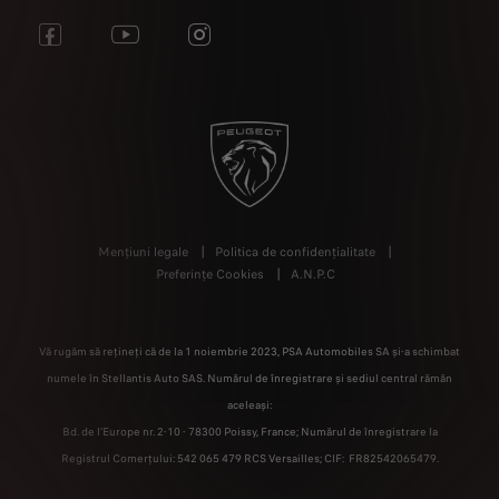
Mențiuni legale
Politica de confidențialitate
Preferințe Cookies
A.N.P.C
Vă rugăm să rețineți că de la 1 noiembrie 2023, PSA Automobiles SA și-a schimbat
numele în Stellantis Auto SAS. Numărul de înregistrare și sediul central rămân
aceleași:
Bd. de l'Europe nr. 2-10 - 78300 Poissy, France; Numărul de înregistrare la
Registrul Comerțului: 542 065 479 RCS Versailles; CIF: FR82542065479.