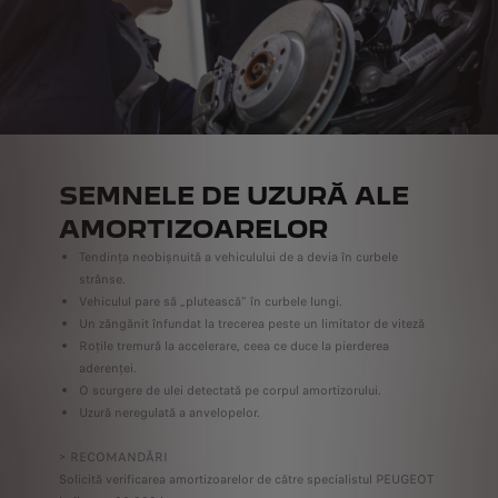
SEMNELE DE UZURĂ ALE
AMORTIZOARELOR
Tendința neobișnuită a vehiculului de a devia în curbele
strânse.
Vehiculul pare să „plutească” în curbele lungi.
Un zăngănit înfundat la trecerea peste un limitator de viteză
Roțile tremură la accelerare, ceea ce duce la pierderea
aderenței.
O scurgere de ulei detectată pe corpul amortizorului.
Uzură neregulată a anvelopelor.
> RECOMANDĂRI
Solicită verificarea amortizoarelor de către specialistul PEUGEOT