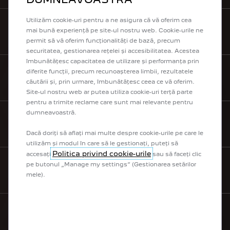
Utilizăm cookie-uri pentru a ne asigura că vă oferim cea
mai bună experiență pe site-ul nostru web. Cookie-urile ne
SOLICITĂ O OFERTĂ
permit să vă oferim funcționalități de bază, precum
securitatea, gestionarea rețelei și accesibilitatea. Acestea
îmbunătățesc capacitatea de utilizare și performanța prin
diferite funcții, precum recunoașterea limbii, rezultatele
SOLICITĂ TEST DRIVE
căutării și, prin urmare, îmbunătățesc ceea ce vă oferim.
Site-ul nostru web ar putea utiliza cookie-uri terță parte
pentru a trimite reclame care sunt mai relevante pentru
dumneavoastră.
LISTĂ DE PREȚURI
Dacă doriți să aflați mai multe despre cookie-urile pe care le
utilizăm și modul în care să le gestionați, puteți să
Politica privind cookie-urile
accesați
sau să faceți clic
pe butonul „Manage my settings” (Gestionarea setărilor
CONTACT
mele).
GAMA