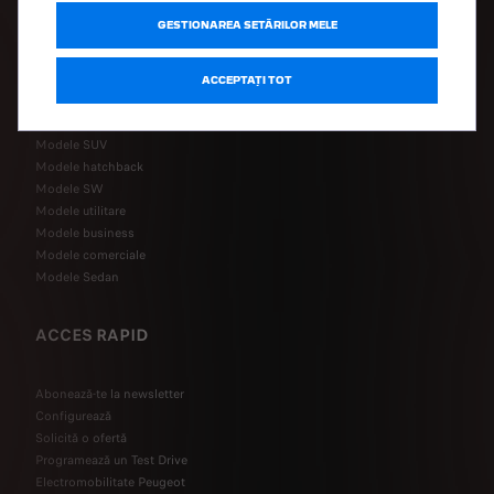
GESTIONAREA SETĂRILOR MELE
Peugeot Sport Engineered
Modele electrice
ACCEPTAȚI TOT
Modele plug-in hybrid
Modele de oraș
Modele SUV
Modele hatchback
Modele SW
Modele utilitare
Modele business
Modele comerciale
Modele Sedan
ACCES RAPID
Abonează-te la newsletter
Configurează
Solicită o ofertă
Programează un Test Drive
Electromobilitate Peugeot