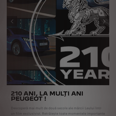
ANTERIOR
URMĂTOR
210 ANI, LA MULȚI ANI
PEUGEOT !
Descoperă mai mult de două secole ale mărcii Leului într-
un film exclusivist. Retrăiește toate momentele importante