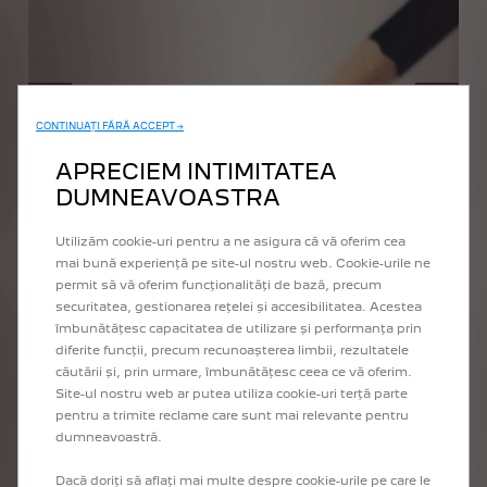
ANTERIOR
URMĂTOR
CONTINUAȚI FĂRĂ ACCEPT →
APRECIEM INTIMITATEA
DUMNEAVOASTRA
Utilizăm cookie-uri pentru a ne asigura că vă oferim cea
mai bună experiență pe site-ul nostru web. Cookie-urile ne
permit să vă oferim funcționalități de bază, precum
securitatea, gestionarea rețelei și accesibilitatea. Acestea
îmbunătățesc capacitatea de utilizare și performanța prin
diferite funcții, precum recunoașterea limbii, rezultatele
căutării și, prin urmare, îmbunătățesc ceea ce vă oferim.
Site-ul nostru web ar putea utiliza cookie-uri terță parte
PEUGEOT DESIGN LAB
pentru a trimite reclame care sunt mai relevante pentru
dumneavoastră.
Atunci când designul Peugeot explorează noi orizonturi.
Peugeot Design Lab folosește expertiza din domeniul
Dacă doriți să aflați mai multe despre cookie-urile pe care le