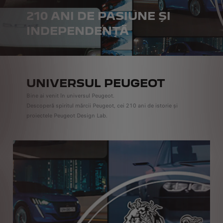
210 ANI DE PASIUNE ȘI
INDEPENDENȚĂ
UNIVERSUL PEUGEOT
Bine ai venit în universul Peugeot.
Descoperă spiritul mărcii Peugeot, cei 210 ani de istorie și
proiectele Peugeot Design Lab.