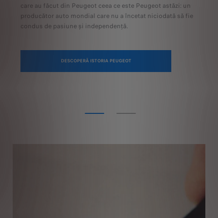
care au făcut din Peugeot ceea ce este Peugeot astăzi: un
producător auto mondial care nu a încetat niciodată să fie
condus de pasiune și independență.
DESCOPERĂ ISTORIA PEUGEOT