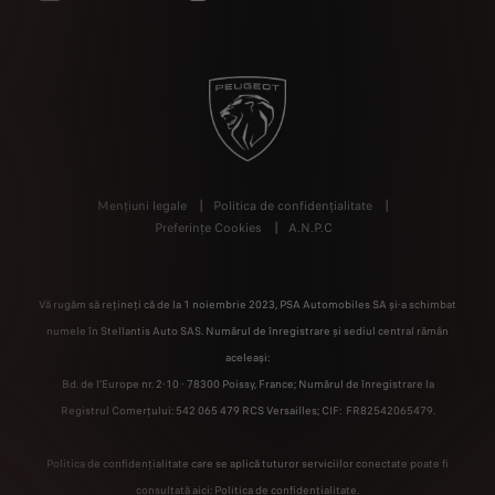
Mențiuni legale
Politica de confidențialitate
Preferințe Cookies
A.N.P.C
Vă rugăm să rețineți că de la 1 noiembrie 2023, PSA Automobiles SA și-a schimbat
numele în Stellantis Auto SAS. Numărul de înregistrare și sediul central rămân
aceleași:
Bd. de l'Europe nr. 2-10 - 78300 Poissy, France; Numărul de înregistrare la
Registrul Comerțului: 542 065 479 RCS Versailles; CIF: FR82542065479.
Politica de confidențialitate care se aplică tuturor serviciilor conectate poate fi
consultată aici:
Politica de confidențialitate.