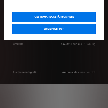
Transmisie
Sistem hybrid cu un singur
nivel, cutie de viteze
secvențială cu 7 trepte și
comandă hidraulică
GESTIONAREA SETĂRILOR MELE
ACCEPTAȚI TOT
Greutate
Greutate minimă : 1 030 kg
Tracțiune integrală
Ambreiaj de curse din CFK