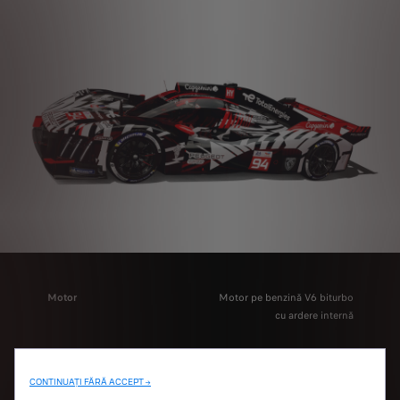
Motor
Motor pe benzină V6 biturbo
cu ardere internă
CONTINUAȚI FĂRĂ ACCEPT →