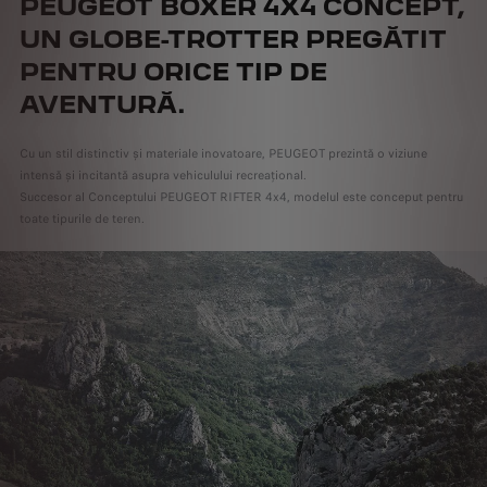
PEUGEOT BOXER 4X4 CONCEPT,
UN GLOBE-TROTTER PREGĂTIT
PENTRU ORICE TIP DE
AVENTURĂ.
Cu un stil distinctiv și materiale inovatoare, PEUGEOT prezintă o viziune
intensă și incitantă asupra vehiculului recreațional.
Succesor al Conceptului PEUGEOT RIFTER 4x4, modelul este conceput pentru
toate tipurile de teren.