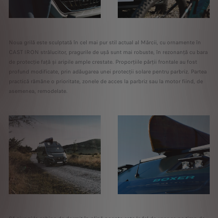
Noua grilă este sculptată în cel mai pur stil actual al Mărcii, cu ornamente în
CAST IRON strălucitor, pragurile de ușă sunt mai robuste, în rezonanță cu bara
de protecție față și aripile ample crestate. Proporțiile părții frontale au fost
profund modificate, prin adăugarea unei protecții solare pentru parbriz. Partea
practică rămâne o prioritate, zonele de acces la parbriz sau la motor fiind, de
asemenea, remodelate.