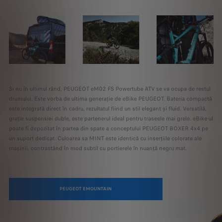
Și nu în ultimul rând, PEUGEOT eM02 FS Powertube ATV se va ocupa de restul
drumului. Este vorba de ultima generație de eBike PEUGEOT. Bateria compactă
este integrată direct în cadru, rezultatul fiind un stil elegant și fluid. Versatilă,
grație suspensiei duble, este partenerul ideal pentru traseele mai grele. eBike-ul
poate fi depozitat în partea din spate a conceptului PEUGEOT BOXER 4x4 pe
un suport dedicat. Culoarea sa MINT este identică cu inserțiile colorate ale
mașinii, contrastând în mod subtil cu portierele în nuanță negru mat.
PEUGEOT EMOUNTAIN