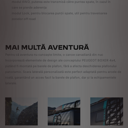
modul 4WD, puterea este transmisă către puntea spate, în cazul în
care se pierde aderența
modul Lock, pentru blocarea punții spate, util pentru traversarea
zonelor off-road
MAI MULTĂ AVENTURĂ
Pentru că aventura nu cunoaște limite, o canoe canadiană din nuc
încorporează elementele de design ale conceptului PEUGEOT BOXER 4x4,
putând fi montată pe barele de plafon, fără a afecta deschiderea plafonului
panoramic. Scara laterală personalizată este perfect adaptată pentru arcele de
roată, garantând un acces facil la barele de plafon, dar și la echipamentele
laterale.