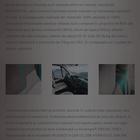
blatul de lucru și chiuveta sunt realizate dintr-un mineral natural alb,
ARAGONITE, care combină duritatea pietrei naturale cu frumusețea ceramicii,
în timp ce podeaua este realizată din materiale 100% reciclate și 100%
reciclabile! Materialele plastice utilizate sunt compuse în proporție de 85% din
rezervoare auto pentru combustibil (85%), sticle de lapte (10%) și diferite
produse albe (de exemplu, rezerve de săpun) (5 %). Cele 50 de kg de plastic
reciclat reprezintă o economie de 75kg de CO2, în comparație cu o podea din
plastic standard.
Interiorul este confortabil și primitor, decorat în nuanțe mate relaxante, care
contrastează cu exteriorul. Ambianța aduce habitaclului un plus de căldură, în
timp ce tapițeria și cusăturile sunt special concepute pentru acest concept.
Tapițeria sportivă tehnică este combinată cu Alcantara® GREVAL GREY,
împrumutată de la modelele PEUGEOT e-208 GT, 508 HYBRID GT, 508 SW