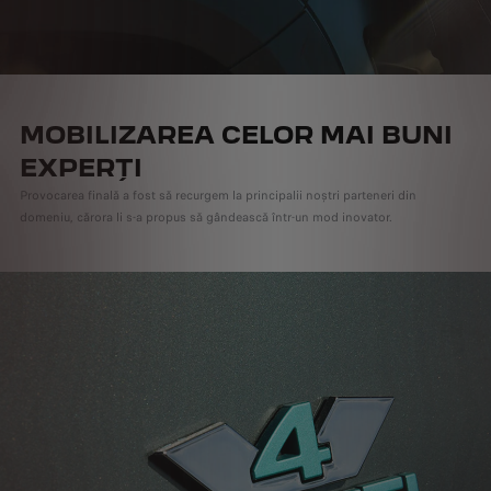
MOBILIZAREA CELOR MAI BUNI
EXPERȚI
Provocarea finală a fost să recurgem la principalii noștri parteneri din
domeniu, cărora li s-a propus să gândească într-un mod inovator.