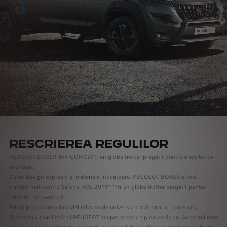
RESCRIEREA REGULILOR
PEUGEOT BOXER 4x4 CONCEPT, un globe-trotter pregătit pentru orice tip de
aventură.
Cu un design expresiv și materiale inovatoare, PEUGEOT BOXER a fost
transformat pentru Salonul VDL 2019* într-un globe-trotter pregătit pentru
orice tip de aventură.
Prima provocare a fost delimitarea de universul tradițional al rulotelor și
ilustrarea viziunii Mărcii PEUGEOT asupra acestui tip de vehicule. Accentul este