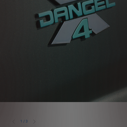
1
/
3
ANTERIOR
URMĂTORUL