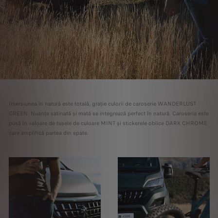
Imersiunea în natură este totală, grație culorii de caroserie WANDERLUST
GREEN. Nuanța satinată și mată se integrează perfect în natură. Caroseria este
pusă în valoare de tușele de culoare MINT și stickerele oblice DARK CHROME
care amplifică partea din spate.