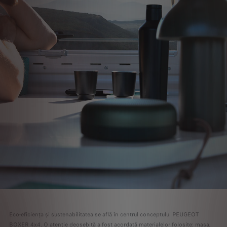
Eco-eficiența și sustenabilitatea se află în centrul conceptului PEUGEOT
BOXER 4x4. O atenție deosebită a fost acordată materialelor folosite: masa,