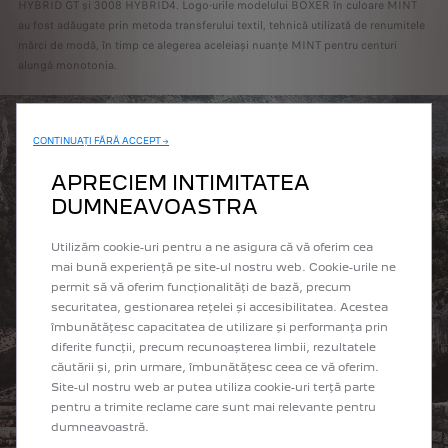
HYBRID GT și 3008 HYBRID4. Logo-urile modelului BOXER în culoare MINT
au fost adăugate prin metoda transferului textil, tehnică utilizată de renumitele
mărci de modă, în timp ce alegerea aceleiași nuanțe MINT pentru centuri
alungă monotonia.
CONTINUAȚI FĂRĂ ACCEPT →
APRECIEM INTIMITATEA
DUMNEAVOASTRA
Utilizăm cookie-uri pentru a ne asigura că vă oferim cea
mai bună experiență pe site-ul nostru web. Cookie-urile ne
permit să vă oferim funcționalități de bază, precum
securitatea, gestionarea rețelei și accesibilitatea. Acestea
îmbunătățesc capacitatea de utilizare și performanța prin
diferite funcții, precum recunoașterea limbii, rezultatele
căutării și, prin urmare, îmbunătățesc ceea ce vă oferim.
Site-ul nostru web ar putea utiliza cookie-uri terță parte
pentru a trimite reclame care sunt mai relevante pentru
dumneavoastră.