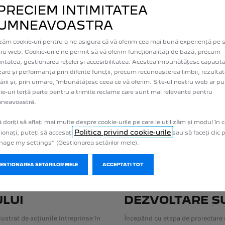
PRECIEM INTIMITATEA
UMNEAVOASTRA
izăm cookie-uri pentru a ne asigura că vă oferim cea mai bună experiență pe s
ru web. Cookie-urile ne permit să vă oferim funcționalități de bază, precum
ritatea, gestionarea rețelei și accesibilitatea. Acestea îmbunătățesc capacit
izare și performanța prin diferite funcții, precum recunoașterea limbii, rezultat
ării și, prin urmare, îmbunătățesc ceea ce vă oferim. Site-ul nostru web ar put
ie-uri terță parte pentru a trimite reclame care sunt mai relevante pentru
neavoastră.
 doriți să aflați mai multe despre cookie-urile pe care le utilizăm și modul în c
Politica privind cookie-urile
ionați, puteți să accesați
sau să faceți clic
age my settings” (Gestionarea setărilor mele).
GESTIONAREA SETĂRILOR MELE
ACCEPTAȚI TOT
ULUI
DEZVOLTARE S
strat de acțiunile întreprinse în
Începând cu etapa de proiectare și