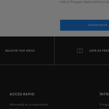
mărcii Peugeot depun eforturi pe
AFLĂ MAI MULTE
SOLICITĂ TEST DRIVE
LISTĂ DE PRE
ACCES RAPID
ÎNTR
Abonează-te la newsletter
Progra