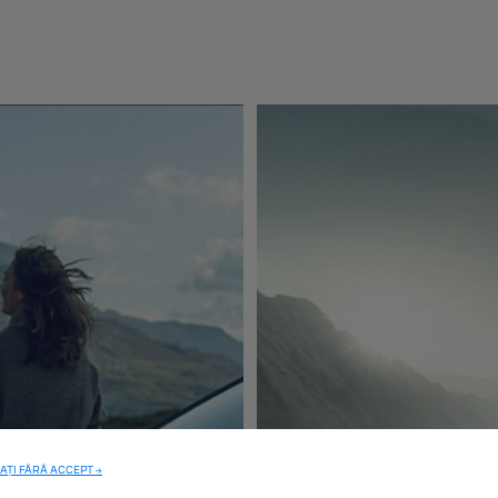
AȚI FĂRĂ ACCEPT →