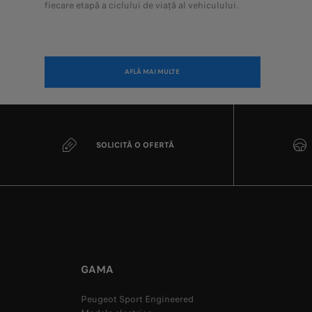
fiecare etapă a ciclului de viață al vehiculului.
AFLĂ MAI MULTE
SOLICITĂ O OFERTĂ
GAMA
Peugeot Sport Engineered