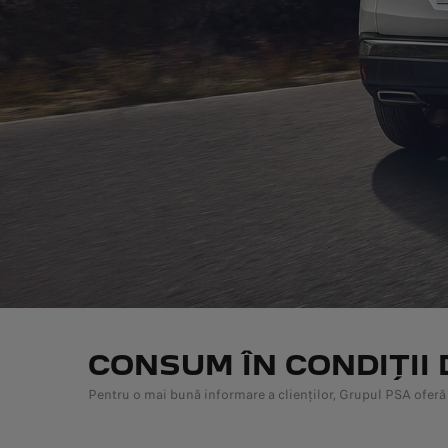
CONSUM ÎN CONDIȚII 
Pentru o mai bună informare a clienților, Grupul PSA oferă 