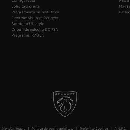
Configurează
PEUGE
Solicită o ofertă
Magazi
Programează un Test Drive
Catalo
Electromobilitate Peugeot
Boutique Lifestyle
Criterii de selecție DOPSA
Programul RABLA
Mențiuni legale
Politica de confidențialitate
Preferințe Cookies
A.N.P.C