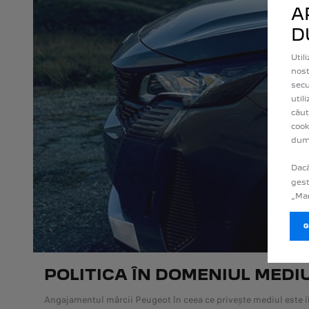
A
D
Util
nost
secu
util
căut
cook
dum
Dacă
gest
„Man
POLITICA ÎN DOMENIUL MEDI
Angajamentul mărcii Peugeot în ceea ce privește mediul este ilu