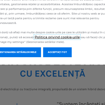
ritatea, gestionarea rețelei și accesibilitatea. Acestea îmbunătățesc capacit
izare și performanța prin diferite funcții, precum recunoașterea limbii, rezultat
ării și, prin urmare, îmbunătățesc ceea ce vă oferim. Site-ul nostru web ar put
ie-uri terță parte pentru a trimite reclame care sunt mai relevante pentru
neavoastră.
 doriți să aflați mai multe despre cookie-urile pe care le utilizăm și modul în c
Politica privind cookie-urile
ionați, puteți să accesați
sau să faceți clic
age my settings” (Gestionarea setărilor mele).
GESTIONAREA SETĂRILOR MELE
ACCEPTAȚI TOT
VIITORUL ESTE AIC
CU EXCELENȚĂ
lectrică și cu tracțiune integrală, propulsată de un sistem hibrid dezvo
“Suntem încântați