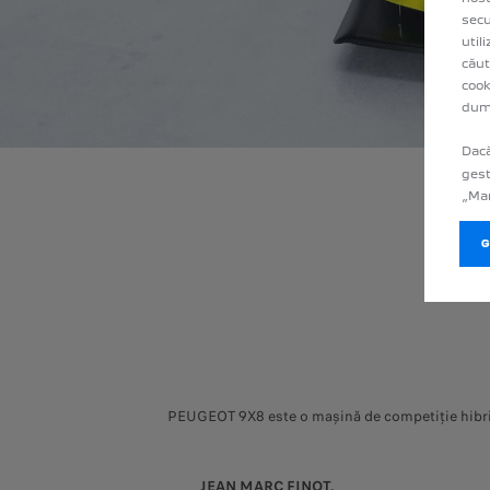
secu
util
căut
cook
dum
Dacă
gest
„Man
PEUGEOT 9X8 este o mașină de competiție hibrid-e
JEAN MARC FINOT,