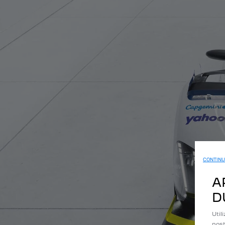
CONTINU
A
D
Util
nost