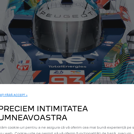
AȚI FĂRĂ ACCEPT →
PRECIEM INTIMITATEA
UMNEAVOASTRA
izăm cookie-uri pentru a ne asigura că vă oferim cea mai bună experiență pe s
ru web. Cookie-urile ne permit să vă oferim funcționalități de bază, precum