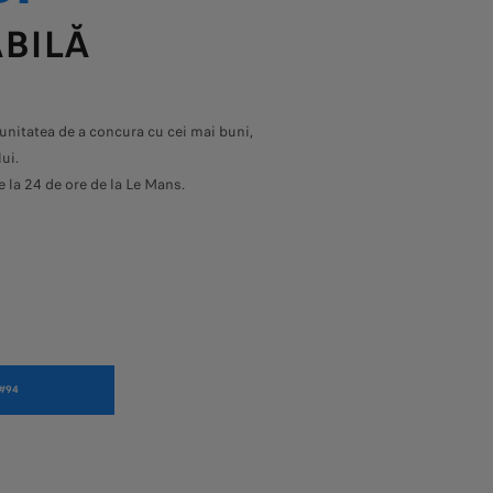
ABILĂ
nitatea de a concura cu cei mai buni,
ui.
 la 24 de ore de la Le Mans.
#94