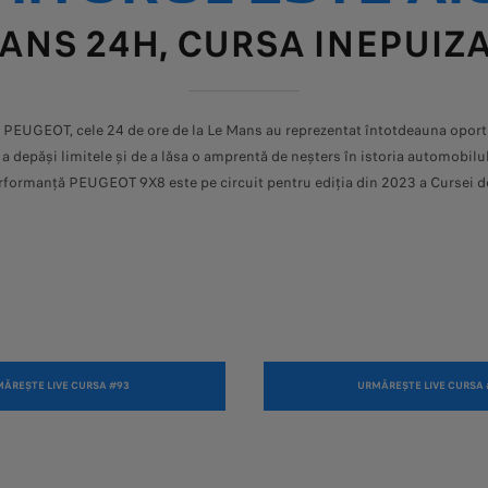
ANS 24H, CURSA INEPUIZ
 PEUGEOT, cele 24 de ore de la Le Mans au reprezentat întotdeauna oportu
 a depăși limitele și de a lăsa o amprentă de neșters în istoria automobilul
rformanță PEUGEOT 9X8 este pe circuit pentru ediția din 2023 a Cursei de
ĂREȘTE LIVE CURSA #93
URMĂREȘTE LIVE CURSA 