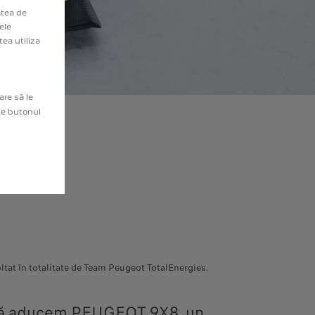
atea de
ele
ea utiliza
are să le
 pe butonul
I
ltat în totalitate de Team Peugeot TotalEnergies.
 să aducem PEUGEOT 9X8, un