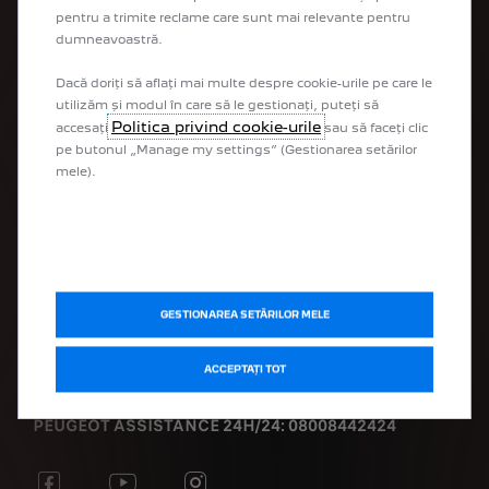
Abonează-te la newsletter
pentru a trimite reclame care sunt mai relevante pentru
Configurează
dumneavoastră.
Solicită o ofertă
Programează un Test Drive
Dacă doriți să aflați mai multe despre cookie-urile pe care le
Electromobilitate Peugeot
utilizăm și modul în care să le gestionați, puteți să
Boutique Lifestyle
Politica privind cookie-urile
accesați
sau să faceți clic
Criterii de selecție DOPSA
pe butonul „Manage my settings” (Gestionarea setărilor
Programul RABLA
mele).
ÎNTREȚINERE & SERVICE
Programare la service
PEUGEOT Assistance
GESTIONAREA SETĂRILOR MELE
Magazinul de Servicii Conectate
Catalog accesorii
ACCEPTAȚI TOT
PEUGEOT ASSISTANCE 24H/24: 08008442424