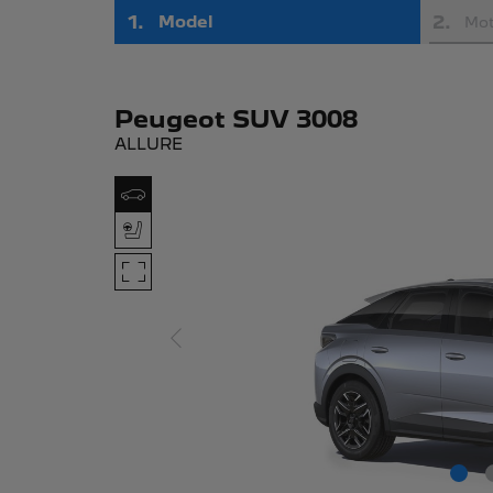
1
.
2
.
Model
Mot
Peugeot SUV 3008
ALLURE