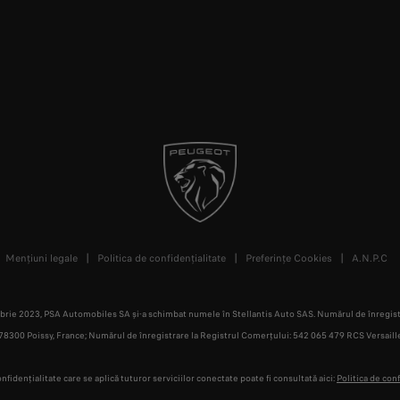
Mențiuni legale
Politica de confidențialitate
Preferințe Cookies
A.N.P.C
mbrie 2023, PSA Automobiles SA și-a schimbat numele în Stellantis Auto SAS. Numărul de înregistr
 - 78300 Poissy, France; Numărul de înregistrare la Registrul Comerțului: 542 065 479 RCS Versai
onfidențialitate care se aplică tuturor serviciilor conectate poate fi consultată aici:
Politica de conf