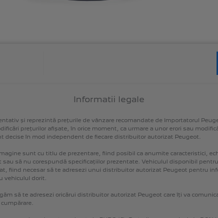
Informatii legale
entativ
și
reprezintă
prețurile
de
vânzare
recomandate
de
Importatorul
Peuge
ificări
prețurilor
afișate,
în
orice
moment,
ca
urmare
a
unor
erori
sau
modifică
nt
decise
în
mod
independent
de
fiecare
distribuitor
autorizat
Peugeot.
imagine
sunt
cu
titlu
de
prezentare,
fiind
posibil
ca
anumite
caracteristici,
ec
t
sau
să
nu
corespundă
specificațiilor
prezentate.
Vehiculul
disponibil
pentr
at,
fiind
necesar
să
te
adresezi
unui
distribuitor
autorizat
Peugeot
pentru
inf
u
vehiculul
dorit.
ugăm
să
te
adresezi
oricărui
distribuitor
autorizat
Peugeot
care
îți
va
comunic
cumpărare.