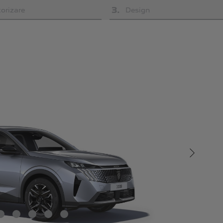
3
.
orizare
Design