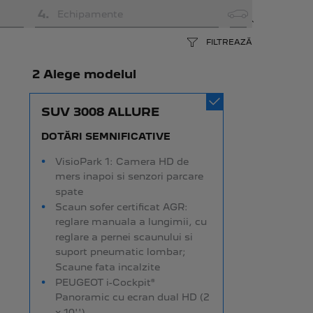
4
.
Echipamente
FILTREAZĂ
2 Alege modelul
SUV 3008 ALLURE
DOTĂRI SEMNIFICATIVE
VisioPark 1: Camera HD de
mers inapoi si senzori parcare
spate
Scaun sofer certificat AGR:
reglare manuala a lungimii, cu
reglare a pernei scaunului si
suport pneumatic lombar;
Scaune fata incalzite
PEUGEOT i-Cockpit®
Panoramic cu ecran dual HD (2
x 10'')