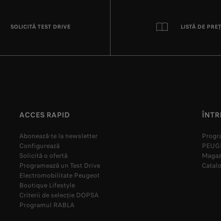
SOLICITĂ TEST DRIVE
LISTĂ DE PRE
ACCES RAPID
ÎNTR
Abonează-te la newsletter
Progra
Configurează
PEUGE
Solicită o ofertă
Magazi
Programează un Test Drive
Catalo
Electromobilitate Peugeot
Boutique Lifestyle
Criterii de selecție DOPSA
Programul RABLA