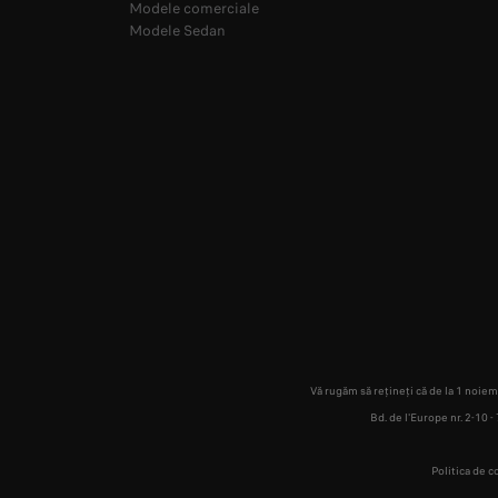
Modele comerciale
Modele Sedan
Vă rugăm să rețineți că de la 1 noie
Bd. de l'Europe nr. 2-10
Politica de c