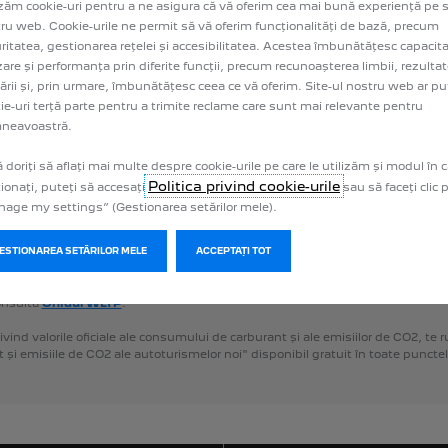
izăm cookie-uri pentru a ne asigura că vă oferim cea mai bună experiență pe s
ru web. Cookie-urile ne permit să vă oferim funcționalități de bază, precum
ializate
in
Romania
beneficiaza
de
urmatoarele
garantii:
ritatea, gestionarea rețelei și accesibilitatea. Acestea îmbunătățesc capacit
ATIE:
VU-2
ani
fara
limita
de
kilometri
/
VP-
4
ani
sau
100.000
km,
in
functie
VP
-12
ani.
izare și performanța prin diferite funcții, precum recunoașterea limbii, rezultat
e
beneficiaza
de
o
durata
extinsa
a
garantiei
pentru
bateria
de
tractiune
de
8
ării și, prin urmare, îmbunătățesc ceea ce vă oferim. Site-ul nostru web ar put
ie-uri terță parte pentru a trimite reclame care sunt mai relevante pentru
ehicul
utilitar.
Informatiile
complete
referitoare
la
garantie
sunt
prezentate
in
neavoastră.
 doriți să aflați mai multe despre cookie-urile pe care le utilizăm și modul în c
stibil
și
emisiile
de
CO2
respectă
omologarea
WLTP
(Regulamentul
UE
2017
vehiculele
noi
omologarea
de
tip
se
acordă
conform
Procedurii
de
testare
a
au
Politica privind cookie-urile
ionați, puteți să accesați
sau să faceți clic
World
Harmonised
Light
Vehicle
Test
Procedure,
WLTP),
o
procedură
de
testa
age my settings” (Gestionarea setărilor mele).
bustibil
și
a
emisiilor
de
CO2.
WLTP
înlocuiește
Noul
Ciclu
de
Conducere
Eu
ită
condițiilor
de
testare
mai
realiste,
valorile
consumului
de
combustibil
și
a
azuri
mai
mari
decât
cele
măsurate
prin
NEDC.
Valorile
consumului
de
combu
GESTIONAREA SETĂRILOR MELE
ACCEPTAȚI TOT
entele
specifice,
opțiuni
și
tipul
anvelopelor.
Pentru
informații
suplimentare
onsultă
Ghidul
WLTP
.
ivind
valorile
oficiale
ale
consumului
de
carburant
și
ale
emisiilor
de
CO2,
te
r
t
și
emisiile
de
CO2
ale
autoturismelor
noi"
disponibil
gratuit
în
toate
punctel