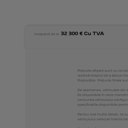
32 300 € Cu TVA
Incepand de la
Prețurile
afișate
sunt
cu
rol
ori
rezervă
dreptul
de
a
aduce
mod
Producător.
Prețurile
finale
su
De
asemenea,
vehiculele
din
fie
disponibile
în
orice
momen
versiunea
vehiculului
configur
specificațiile
disponibile
pentr
Pentru
mai
multe
detalii,
te
r
vehiculului
selectat
înainte
de