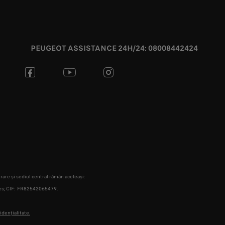
PEUGEOT ASSISTANCE 24H/24: 08008442424
are și sediul central rămân aceleași:
lles; CIF: FR82542065479.
idențialitate.