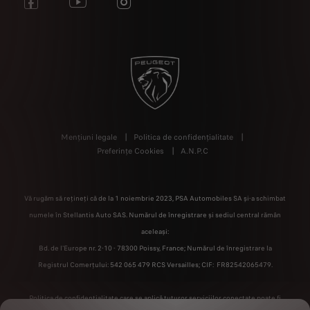
Mențiuni legale
Politica de confidențialitate
Preferințe Cookies
A.N.P.C
Vă rugăm să rețineți că de la 1 noiembrie 2023, PSA Automobiles SA și-a schimbat
numele în Stellantis Auto SAS. Numărul de înregistrare și sediul central rămân
aceleași:
Bd. de l'Europe nr. 2-10 - 78300 Poissy, France; Numărul de înregistrare la
Registrul Comerțului: 542 065 479 RCS Versailles; CIF: FR82542065479.
Politica de confidențialitate care se aplică tuturor serviciilor conectate poate fi