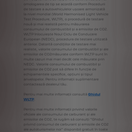
omologarea
de
tip
se
acordă
conform
Procedurii
de
testare
a
autovehiculelor
ușoare
armonizată
la
nivel
mondial
(World
Harmonised
Light
Vehicle
Test
Procedure,
WLTP),
o
procedură
de
testare
nouă
și
mai
realistă
pentru
măsurarea
consumului
de
combustibil
și
a
emisiilor
de
CO2.
WLTP
înlocuiește
Noul
Ciclu
de
Conducere
European
(NEDC),
procedura
de
testare
utilizată
anterior.
Datorită
condițiilor
de
testare
mai
realiste,
valorile
consumului
de
combustibil
și
ale
emisiilor
de
CO2măsurate
conform
WLTP
sunt
în
multe
cazuri
mai
mari
decât
cele
măsurate
prin
NEDC.
Valorile
consumului
de
combustibil
și
emisiilor
de
CO2
pot
să
difere
în
funcție
de
echipamentele
specifice,
opțiuni
și
tipul
anvelopelor.
Pentru
informații
suplimentare
contactează
dealerul
tău.
Pentru
mai
multe
informații
consultă
Ghidul
WLTP
.
Pentru
mai
multe
informații
privind
valorile
oficiale
ale
consumului
de
carburant
și
ale
emisiilor
de
CO2,
te
rugăm
să
consulți
"Ghidul
privind
consumul
de
carburant
și
emisiile
de
CO2
ale
autoturismelor
noi"
disponibil
gratuit
în
toate