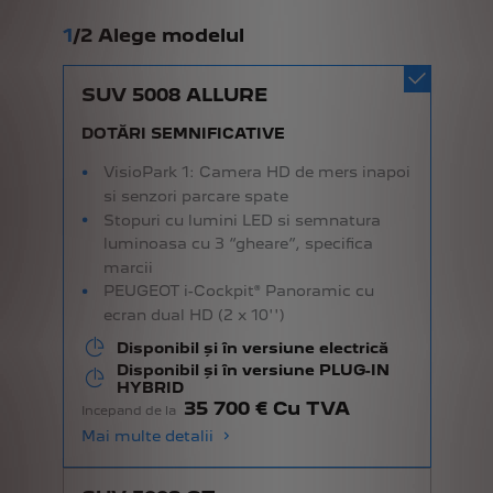
1
/
2 Alege modelul
SUV 5008 ALLURE
DOTĂRI SEMNIFICATIVE
VisioPark 1: Camera HD de mers inapoi
si senzori parcare spate
Stopuri cu lumini LED si semnatura
luminoasa cu 3 “gheare”, specifica
marcii
PEUGEOT i-Cockpit® Panoramic cu
ecran dual HD (2 x 10'')
Disponibil și în versiune electrică
Disponibil și în versiune PLUG-IN
HYBRID
35 700 € Cu TVA
Incepand de la
Mai multe detalii