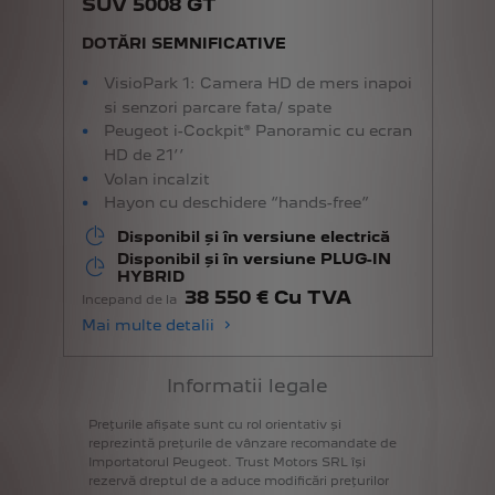
SUV 5008 GT
DOTĂRI SEMNIFICATIVE
VisioPark 1: Camera HD de mers inapoi
si senzori parcare fata/ spate
Peugeot i-Cockpit® Panoramic cu ecran
HD de 21’’
Volan incalzit
Hayon cu deschidere “hands-free”
Disponibil și în versiune electrică
Disponibil și în versiune PLUG-IN
HYBRID
38 550 € Cu TVA
Incepand de la
Mai multe detalii
Informatii legale
Prețurile
afișate
sunt
cu
rol
orientativ
și
reprezintă
prețurile
de
vânzare
recomandate
de
Importatorul
Peugeot.
Trust
Motors
SRL
îşi
rezervă
dreptul
de
a
aduce
modificări
prețurilor