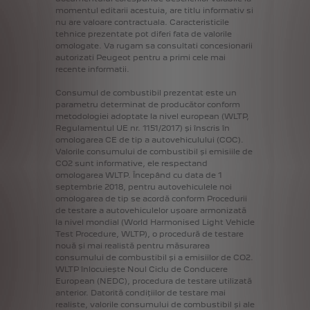
momentul
editarii
acestuia,
are
titlu
informativ
si
nu
are
valoare
contractuala.
Caracteristicile
tehnice
prezentate
pot
diferi
fata
de
valorile
omologate.
Va
rugam
sa
consultati
concesionarii
autorizati
Peugeot
pentru
a
primi
cele
mai
recente
informatii.
Consumul
de
combustibil
prezentat
este
un
parametru
determinat
de
producător
conform
metodologiei
adoptate
la
nivel
european
(WLTP,
Regulamentul
UE
nr.
1151/2017)
și
înscris
în
omologarea
CE
de
tip
a
autovehiculului
(COC).
Valorile
consumului
de
combustibil
și
emisiile
de
CO2
sunt
informative,
ele
respectand
omologarea
WLTP.
Începând
cu
data
de
1
septembrie
2018,
pentru
autovehiculele
noi
omologarea
de
tip
se
acordă
conform
Procedurii
de
testare
a
autovehiculelor
ușoare
armonizată
la
nivel
mondial
(World
Harmonised
Light
Vehicle
Test
Procedure,
WLTP),
o
procedură
de
testare
nouă
și
mai
realistă
pentru
măsurarea
consumului
de
combustibil
și
a
emisiilor
de
CO2.
WLTP
înlocuiește
Noul
Ciclu
de
Conducere
European
(NEDC),
procedura
de
testare
utilizată
anterior.
Datorită
condițiilor
de
testare
mai
realiste,
valorile
consumului
de
combustibil
și
ale