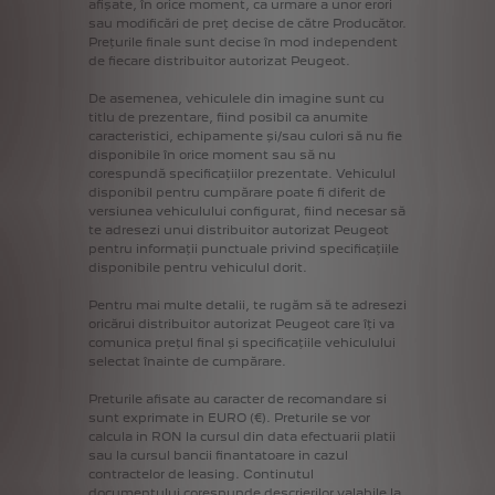
afișate,
în
orice
moment,
ca
urmare
a
unor
erori
sau
modificări
de
preț
decise
de
către
Producător.
Prețurile
finale
sunt
decise
în
mod
independent
de
fiecare
distribuitor
autorizat
Peugeot.
De
asemenea,
vehiculele
din
imagine
sunt
cu
titlu
de
prezentare,
fiind
posibil
ca
anumite
caracteristici,
echipamente
și/sau
culori
să
nu
fie
disponibile
în
orice
moment
sau
să
nu
corespundă
specificațiilor
prezentate.
Vehiculul
disponibil
pentru
cumpărare
poate
fi
diferit
de
versiunea
vehiculului
configurat,
fiind
necesar
să
te
adresezi
unui
distribuitor
autorizat
Peugeot
pentru
informații
punctuale
privind
specificațiile
disponibile
pentru
vehiculul
dorit.
Pentru
mai
multe
detalii,
te
rugăm
să
te
adresezi
oricărui
distribuitor
autorizat
Peugeot
care
îți
va
comunica
prețul
final
și
specificațiile
vehiculului
selectat
înainte
de
cumpărare.
Preturile
afisate
au
caracter
de
recomandare
si
sunt
exprimate
in
EURO
(€).
Preturile
se
vor
calcula
in
RON
la
cursul
din
data
efectuarii
platii
sau
la
cursul
bancii
finantatoare
in
cazul
contractelor
de
leasing.
Continutul
documentului
corespunde
descrierilor
valabile
la