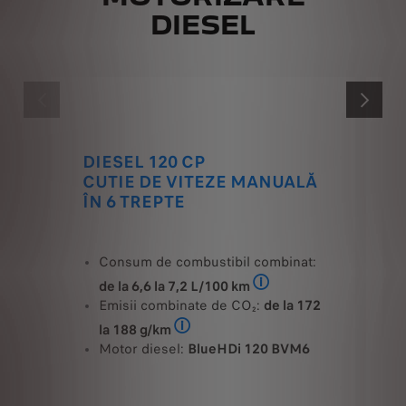
DIESEL
ANTERIOR
URMĂTOR
DIESEL 120 CP
CUTIE DE VITEZE MANUALĂ
ÎN 6 TREPTE
Consum de combustibil combinat:
de la 6,6 la 7,2 L/100 km
Consum de carburant PEUGE
Emisii combinate de CO₂:
de la 172
la 188 g/km
Consum de carburant PEUGEOT Expert (l
Motor diesel:
BlueHDi 120 BVM6