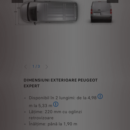
ANTERIOR
URMĂTORU
1
/
3
ANTERIOR
URMĂTORUL
L
DIMENSIUNI EXTERIOARE PEUGEOT
PEUGEOT
EXPERT
INTERIO
 kg
Lungime
Disponibil în 2 lungimi: de la 4,98
Standard
standar
m la 5,33 m
rsiunea lungă
peretel
Lung
a 1.000 kg
Lățime: 220 mm cu oglinzi
Lățimea
retrovizoare
pasajel
Înălțime: până la 1,90 m
Înălțim