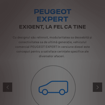
PEUGEOT
EXPERT
EXIGENT, LA FEL CA TINE
Cu designul său reînnoit, modularitatea sa deosebită și
conectivitatea sa de ultimă generație, vehiculul
comercial PEUGEOT EXPERT în versiune diesel este
conceput pentru a satisface cerințele specifice ale
diverselor afaceri.
ANTERIOR
URMĂT