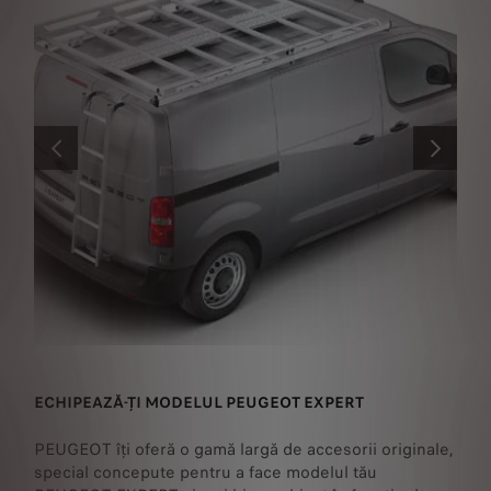
ANTERIOR
URMĂTOR
ECHIPEAZĂ-ȚI MODELUL PEUGEOT EXPERT
M
le
PEUGEOT îți oferă o gamă largă de accesorii originale,
Ex
ce
special concepute pentru a face modelul tău
da