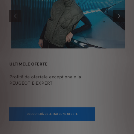
ANTERIOR
URMĂTOR
ULTIMELE OFERTE
CONFIGURE
Profită de ofertele excepționale la
Configurează
PEUGEOT E-EXPERT
model E-Expe
dealer autori
DESCOPERĂ CELE MAI BUNE OFERTE