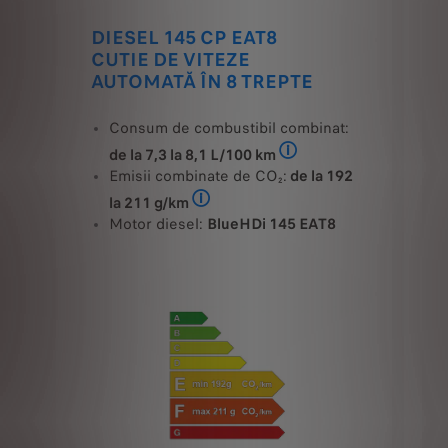
DIESEL 145 CP EAT8
CUTIE DE VITEZE
AUTOMATĂ ÎN 8 TREPTE
Consum de combustibil combinat:
de la 7,3 la 8,1 L/100 km
Consum de carburant PEUGE
Emisii combinate de CO₂:
de la 192
la 211 g/km
Consum de carburant PEUGEOT Expert (l
Motor diesel:
BlueHDi 145 EAT8