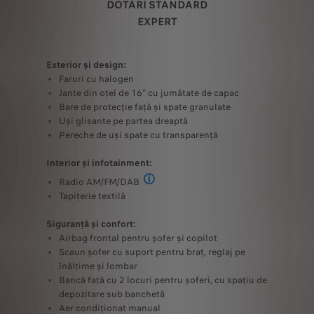
DOTĂRI STANDARD
EXPERT
Exterior și design:
Faruri cu halogen
Jante din oțel de 16” cu jumătate de capac
Bare de protecție față și spate granulate
Uși glisante pe partea dreaptă
Pereche de uși spate cu transparență
Interior și infotainment:
Radio AM/FM/DAB
Inclusiv 2 difuzoare + 2 tweetere + Blu
Tapițerie textilă
Siguranță și confort:
Airbag frontal pentru șofer și copilot
Scaun șofer cu suport pentru braț, reglaj pe
înălțime și lombar
Bancă față cu 2 locuri pentru șoferi, cu spațiu de
depozitare sub banchetă
Aer condiționat manual