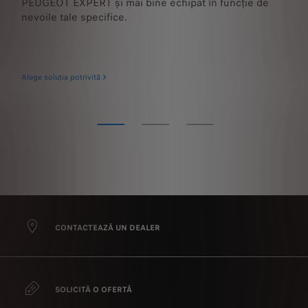
PEUGEOT EXPERT și mai bine echipat în funcție de
se
nevoile tale specifice.
a 
Alege soluția potrivită
Tot
CONTACTEAZĂ UN DEALER
SOLICITĂ O OFERTĂ