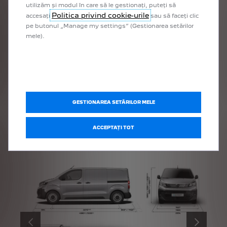
utilizăm și modul în care să le gestionați, puteți să
Politica privind cookie-urile
accesați
sau să faceți clic
pe butonul „Manage my settings” (Gestionarea setărilor
mele).
GESTIONAREA SETĂRILOR MELE
DIMENSIONS
ACCEPTAȚI TOT