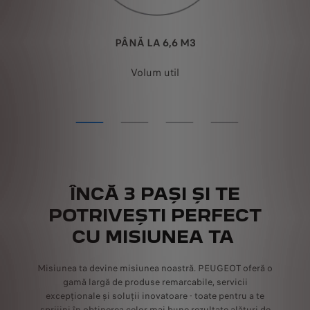
PÂNĂ LA 6,6 M3
Volum util
ÎNCĂ 3 PAȘI ȘI TE
POTRIVEȘTI PERFECT
CU MISIUNEA TA
Misiunea ta devine misiunea noastră. PEUGEOT oferă o
gamă largă de produse remarcabile, servicii
excepționale și soluții inovatoare - toate pentru a te
sprijini în obținerea celor mai bune rezultate alături de