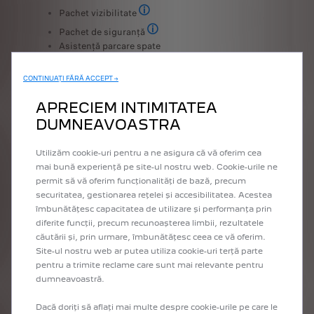
Pachet vizibilitate
Iluminare automată și ștergătoare față
Pachet de siguranță
Pachetul include: Cruise Control / limit
Asistență parcare spate
Oglindă exterioară electrică încălzită
Sistem de monitorizare a presiunii în anvelope
CONTINUAȚI FĂRĂ ACCEPT →
(indirect)
APRECIEM INTIMITATEA
DUMNEAVOASTRA
CONTACTEAZĂ UN EXPERT
Utilizăm cookie-uri pentru a ne asigura că vă oferim cea
mai bună experiență pe site-ul nostru web. Cookie-urile ne
permit să vă oferim funcționalități de bază, precum
securitatea, gestionarea rețelei și accesibilitatea. Acestea
îmbunătățesc capacitatea de utilizare și performanța prin
AFIRMĂ-ȚI STILUL
diferite funcții, precum recunoașterea limbii, rezultatele
căutării și, prin urmare, îmbunătățesc ceea ce vă oferim.
Site-ul nostru web ar putea utiliza cookie-uri terță parte
pentru a trimite reclame care sunt mai relevante pentru
dumneavoastră.
Dacă doriți să aflați mai multe despre cookie-urile pe care le