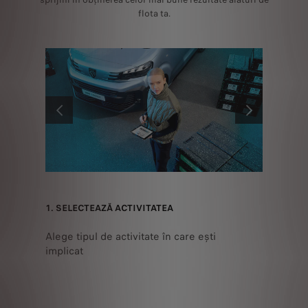
flota ta.
ANTERIOR
URMĂTORUL
ALE
2. PREC
1. SELECTEAZĂ ACTIVITATEA
ÎNCĂRC
care
Alege tipul de activitate în care ești
ta
Specific
implicat
potrive