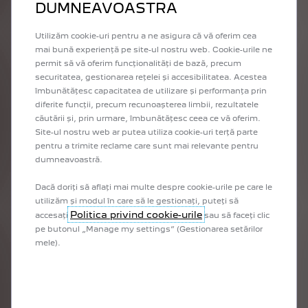
DUMNEAVOASTRA
Descoperă gama noastră completă de accesorii concepute
pentru PEUGEOT-ul tău. Accesoriile respectă specificații
stricte, pentru mai mult confort și siguranță.
Utilizăm cookie-uri pentru a ne asigura că vă oferim cea
mai bună experiență pe site-ul nostru web. Cookie-urile ne
permit să vă oferim funcționalități de bază, precum
securitatea, gestionarea rețelei și accesibilitatea. Acestea
îmbunătățesc capacitatea de utilizare și performanța prin
diferite funcții, precum recunoașterea limbii, rezultatele
căutării și, prin urmare, îmbunătățesc ceea ce vă oferim.
Site-ul nostru web ar putea utiliza cookie-uri terță parte
pentru a trimite reclame care sunt mai relevante pentru
dumneavoastră.
Dacă doriți să aflați mai multe despre cookie-urile pe care le
utilizăm și modul în care să le gestionați, puteți să
Politica privind cookie-urile
accesați
sau să faceți clic
pe butonul „Manage my settings” (Gestionarea setărilor
mele).