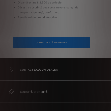
O gamă extinsă: 2.500 de articole!
Găsești cu ușurință ceea ce ai nevoie: soluții de
transport, siguranță, confort etc.
Beneficiezi de prețuri atractive.
CONTACTEAZĂ UN DEALER
CONTACTEAZĂ UN DEALER
SOLICITĂ O OFERTĂ